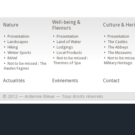
Well-being &
Nature
Culture & Her
Flavours
•
•
•
Presentation
Presentation
Presentation
•
•
•
Landscapes
Land of Water
The Castles
•
•
•
Hiking
Lodgings
The Abbeys
•
•
•
Winter Sports
Local Products
The Museums
•
•
•
RAVel
Not to be missed :
Not to be misse
•
Thermes of Spa
Military Heritage
Not to be missed : The
Hautes Fagnes
Actualités
Evènements
Contact
© 2012 — Ardenne Bleue — Tous droits réservés