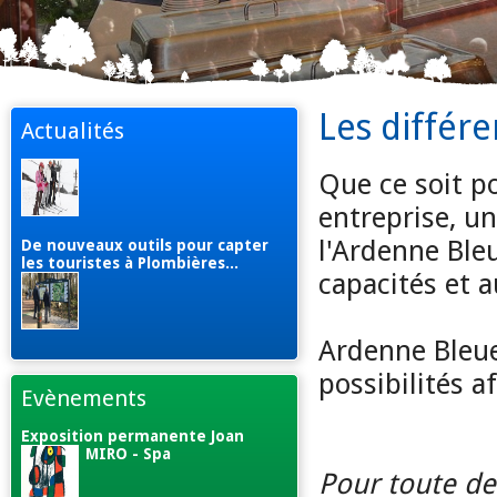
Les différe
Actualités
Que ce soit po
entreprise, u
l'Ardenne Ble
De nouveaux outils pour capter
les touristes à Plombières...
capacités et a
Ardenne Bleue
possibilités a
Evènements
Exposition permanente Joan
MIRO - Spa
Pour toute 