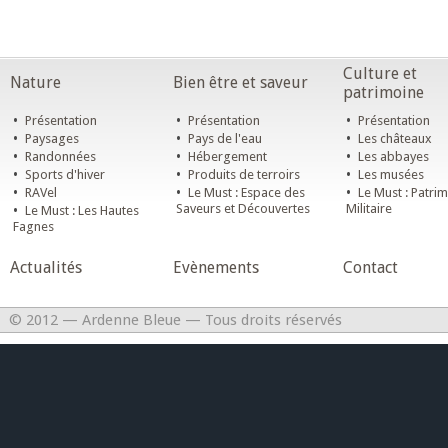
Culture et
Nature
Bien être et saveur
patrimoine
•
•
•
Présentation
Présentation
Présentation
•
•
•
Paysages
Pays de l'eau
Les châteaux
•
•
•
Randonnées
Hébergement
Les abbayes
•
•
•
Sports d'hiver
Produits de terroirs
Les musées
•
•
•
RAVel
Le Must : Espace des
Le Must : Patri
•
Saveurs et Découvertes
Militaire
Le Must : Les Hautes
Fagnes
Actualités
Evènements
Contact
© 2012 — Ardenne Bleue — Tous droits réservés