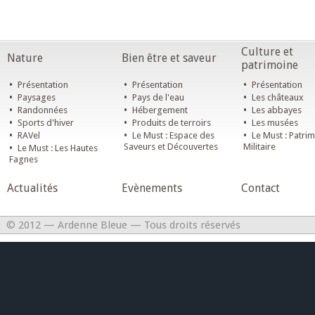
Culture et
Nature
Bien être et saveur
patrimoine
•
•
•
Présentation
Présentation
Présentation
•
•
•
Paysages
Pays de l'eau
Les châteaux
•
•
•
Randonnées
Hébergement
Les abbayes
•
•
•
Sports d'hiver
Produits de terroirs
Les musées
•
•
•
RAVel
Le Must : Espace des
Le Must : Patri
•
Saveurs et Découvertes
Militaire
Le Must : Les Hautes
Fagnes
Actualités
Evènements
Contact
© 2012 — Ardenne Bleue — Tous droits réservés