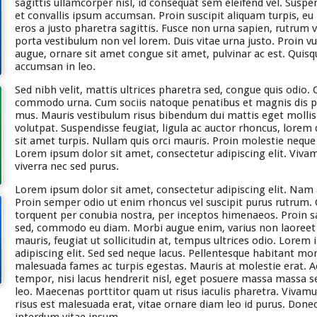
sagittis ullamcorper nisl, id consequat sem eleifend vel. Suspen
et convallis ipsum accumsan. Proin suscipit aliquam turpis, eu p
eros a justo pharetra sagittis. Fusce non urna sapien, rutrum 
porta vestibulum non vel lorem. Duis vitae urna justo. Proin vu
augue, ornare sit amet congue sit amet, pulvinar ac est. Quisq
accumsan in leo.
Sed nibh velit, mattis ultrices pharetra sed, congue quis odio.
commodo urna. Cum sociis natoque penatibus et magnis dis pa
mus. Mauris vestibulum risus bibendum dui mattis eget mollis
volutpat. Suspendisse feugiat, ligula ac auctor rhoncus, lorem d
sit amet turpis. Nullam quis orci mauris. Proin molestie nequ
Lorem ipsum dolor sit amet, consectetur adipiscing elit. Viv
viverra nec sed purus.
Lorem ipsum dolor sit amet, consectetur adipiscing elit. Nam 
Proin semper odio ut enim rhoncus vel suscipit purus rutrum. C
torquent per conubia nostra, per inceptos himenaeos. Proin s
sed, commodo eu diam. Morbi augue enim, varius non laoreet i
mauris, feugiat ut sollicitudin at, tempus ultrices odio. Lorem
adipiscing elit. Sed sed neque lacus. Pellentesque habitant mor
malesuada fames ac turpis egestas. Mauris at molestie erat. Ae
tempor, nisi lacus hendrerit nisl, eget posuere massa massa 
leo. Maecenas porttitor quam ut risus iaculis pharetra. Vivamu
risus est malesuada erat, vitae ornare diam leo id purus. Donec