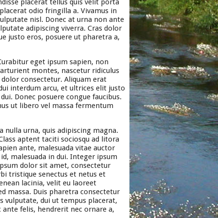
disse placerat tellus quis velit porta
lacerat odio fringilla a. Vivamus in
vulputate nisl. Donec at urna non ante
lputate adipiscing viverra. Cras dolor
ue justo eros, posuere ut pharetra a,
 Curabitur eget ipsum sapien, non
rturient montes, nascetur ridiculus
 dolor consectetur. Aliquam erat
ui interdum arcu, et ultrices elit justo
e dui. Donec posuere congue faucibus.
amus ut libero vel massa fermentum
a nulla urna, quis adipiscing magna.
lass aptent taciti sociosqu ad litora
apien ante, malesuada vitae auctor
d, malesuada in dui. Integer ipsum
 ipsum dolor sit amet, consectetur
bi tristique senectus et netus et
nean lacinia, velit eu laoreet
sed massa. Duis pharetra consectetur
s vulputate, dui ut tempus placerat,
 ante felis, hendrerit nec ornare a,