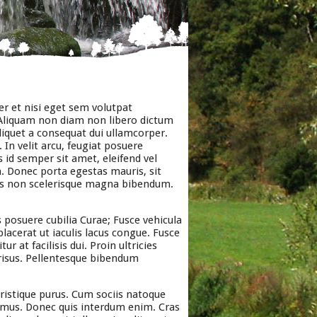
er et nisi eget sem volutpat
. Aliquam non diam non libero dictum
liquet a consequat dui ullamcorper.
 In velit arcu, feugiat posuere
us id semper sit amet, eleifend vel
 Donec porta egestas mauris, sit
ttis non scelerisque magna bibendum.
s posuere cubilia Curae; Fusce vehicula
placerat ut iaculis lacus congue. Fusce
at facilisis dui. Proin ultricies
risus. Pellentesque bibendum
 tristique purus. Cum sociis natoque
s mus. Donec quis interdum enim. Cras