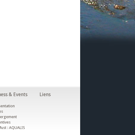
ess & Events
Liens
entation
es
ergement
ntives
ust : AQUALIS