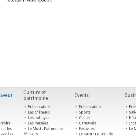
interdum vitae ipsum.
Culture et
saveur
Events
Busin
patrimoine
•
•
•
Présentation
Présentation
Prés
•
•
•
Les châteaux
Sports
Sall
•
•
•
t
Les abbayes
Culture
Héb
•
•
•
rroirs
Les musées
Carnavals
Ince
•
•
•
ace des
Le Must : Patrimoine
Festivités
Le M
ouvertes
Militaire
•
Le Must : Le Trail de