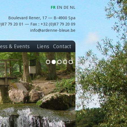
FR
EN
DE
NL
Boulevard Rener, 17 — B-4900 Spa
(0)87 79 20 01 — Fax : +32 (0)87 79 20 09
info@ardenne-bleue.be
ess & Events
Liens
Contact