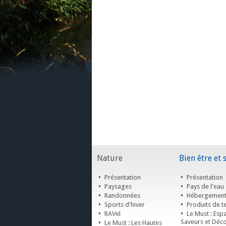
Nature
Bien être et 
•
•
Présentation
Présentation
•
•
Paysages
Pays de l'eau
•
•
Randonnées
Hébergemen
•
•
Sports d'hiver
Produits de te
•
•
RAVel
Le Must : Esp
•
Saveurs et Déc
Le Must : Les Hautes