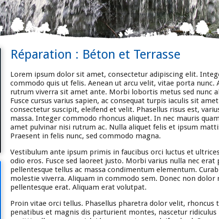
Réparation : Béton et Terrasse
Lorem ipsum dolor sit amet, consectetur adipiscing elit. Integ
commodo quis ut felis. Aenean ut arcu velit, vitae porta nunc
rutrum viverra sit amet ante. Morbi lobortis metus sed nunc a
Fusce cursus varius sapien, ac consequat turpis iaculis sit amet.
consectetur suscipit, eleifend et velit. Phasellus risus est, vari
massa. Integer commodo rhoncus aliquet. In nec mauris quam.
amet pulvinar nisi rutrum ac. Nulla aliquet felis et ipsum ma
Praesent in felis nunc, sed commodo magna.
Vestibulum ante ipsum primis in faucibus orci luctus et ultrice
odio eros. Fusce sed laoreet justo. Morbi varius nulla nec erat 
pellentesque tellus ac massa condimentum elementum. Curabitur 
molestie viverra. Aliquam in commodo sem. Donec non dolor 
pellentesque erat. Aliquam erat volutpat.
Proin vitae orci tellus. Phasellus pharetra dolor velit, rhoncus
penatibus et magnis dis parturient montes, nascetur ridiculu