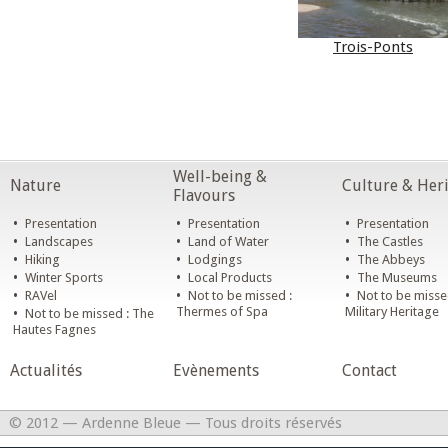
Trois-Ponts
Well-being &
Nature
Culture & Her
Flavours
•
•
•
Presentation
Presentation
Presentation
•
•
•
Landscapes
Land of Water
The Castles
•
•
•
Hiking
Lodgings
The Abbeys
•
•
•
Winter Sports
Local Products
The Museums
•
•
•
RAVel
Not to be missed :
Not to be misse
•
Thermes of Spa
Military Heritage
Not to be missed : The
Hautes Fagnes
Actualités
Evènements
Contact
© 2012 — Ardenne Bleue — Tous droits réservés