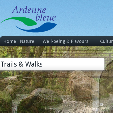
Home
Nature
Well-being & Flavours
Cultu
Trails & Walks