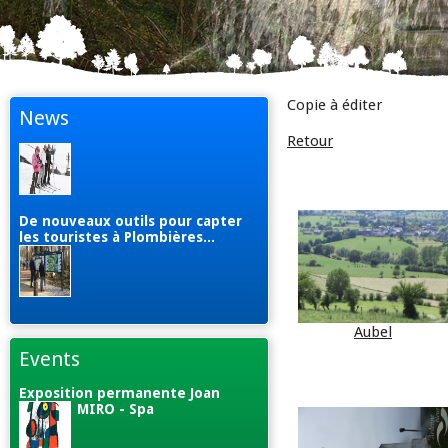
Copie à éditer
News
Retour
De nouveaux outils pour capter
les touristes à Plombières...
Aubel
Events
Exposition permanente Joan
MIRO - Spa