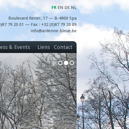
FR
EN
DE
NL
Boulevard Rener, 17 — B-4900 Spa
(0)87 79 20 01 — Fax : +32 (0)87 79 20 09
info@ardenne-bleue.be
ess & Events
Liens
Contact