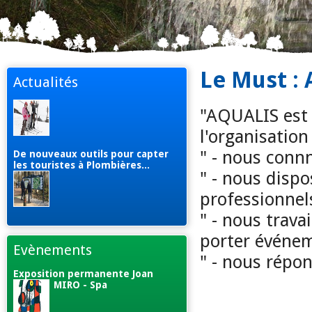
Le Must :
Actualités
"AQUALIS est 
l'organisatio
" - nous conn
De nouveaux outils pour capter
les touristes à Plombières...
" - nous disp
professionnels
" - nous trava
porter événem
Evènements
" - nous répo
Exposition permanente Joan
MIRO - Spa