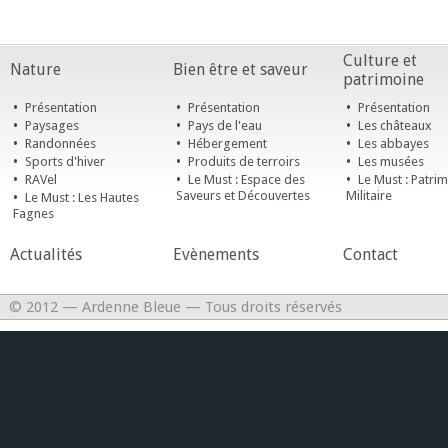
Culture et
Nature
Bien être et saveur
patrimoine
•
•
•
Présentation
Présentation
Présentation
•
•
•
Paysages
Pays de l'eau
Les châteaux
•
•
•
Randonnées
Hébergement
Les abbayes
•
•
•
Sports d'hiver
Produits de terroirs
Les musées
•
•
•
RAVel
Le Must : Espace des
Le Must : Patri
•
Saveurs et Découvertes
Militaire
Le Must : Les Hautes
Fagnes
Actualités
Evènements
Contact
© 2012 — Ardenne Bleue — Tous droits réservés