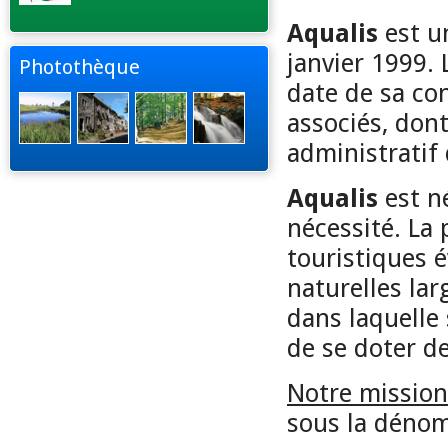
Aqualis
est u
janvier 1999.
Photothèque
date de sa co
associés, do
administratif 
Aqualis
est n
nécessité. La 
touristiques 
naturelles lar
dans laquelle
de se doter d
Notre mission
sous la déno