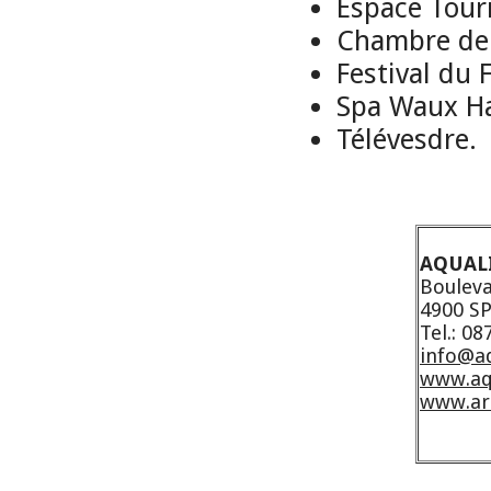
Espace Tour
Chambre de 
Festival du 
Spa Waux Ha
Télévesdre.
AQUALI
Bouleva
4900 S
Tel.: 08
info@aq
www.aq
www.ar