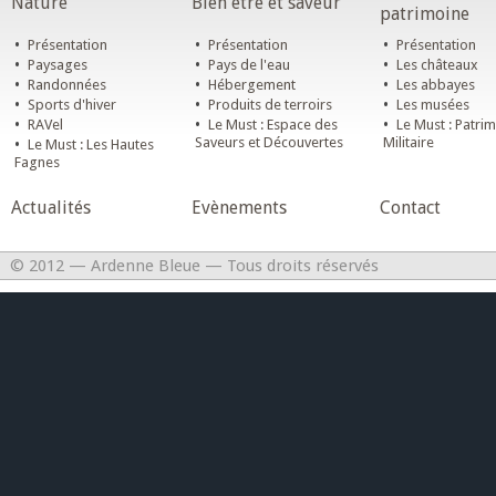
Nature
Bien être et saveur
patrimoine
•
•
•
Présentation
Présentation
Présentation
•
•
•
Paysages
Pays de l'eau
Les châteaux
•
•
•
Randonnées
Hébergement
Les abbayes
•
•
•
Sports d'hiver
Produits de terroirs
Les musées
•
•
•
RAVel
Le Must : Espace des
Le Must : Patri
•
Saveurs et Découvertes
Militaire
Le Must : Les Hautes
Fagnes
Actualités
Evènements
Contact
© 2012 — Ardenne Bleue — Tous droits réservés