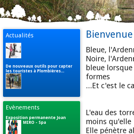
Bienvenue 
Actualités
Bleue, l'Arde
Noire, l'Arden
bleue lorsque 
De nouveaux outils pour capter
les touristes à Plombières...
formes
...Et c'est le ca
Evènements
L'eau des torr
Exposition permanente Joan
moins qu'elle
MIRO - Spa
Elle pénètre a