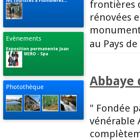
les touristes à Plombières...
frontières
rénovées et
monuments 
Evènements
au Pays de
Exposition permanente Joan
MIRO - Spa
Abbaye 
Photothèque
" Fondée pa
vénérable 
complèteme