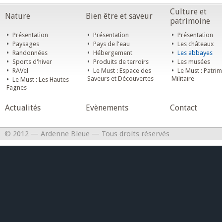
Culture et
Nature
Bien être et saveur
patrimoine
•
•
•
Présentation
Présentation
Présentation
•
•
•
Paysages
Pays de l'eau
Les châteaux
•
•
•
Randonnées
Hébergement
Les abbayes
•
•
•
Sports d'hiver
Produits de terroirs
Les musées
•
•
•
RAVel
Le Must : Espace des
Le Must : Patri
•
Saveurs et Découvertes
Militaire
Le Must : Les Hautes
Fagnes
Actualités
Evènements
Contact
© 2012 — Ardenne Bleue — Tous droits réservés