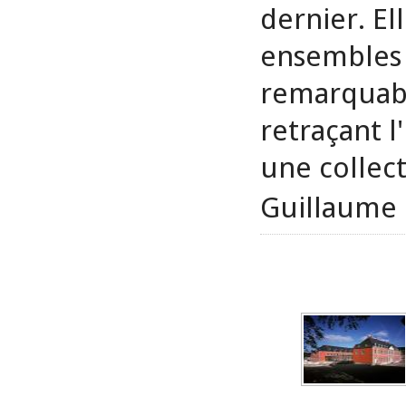
dernier. El
ensembles 
remarquabl
retraçant l
une collec
Guillaume