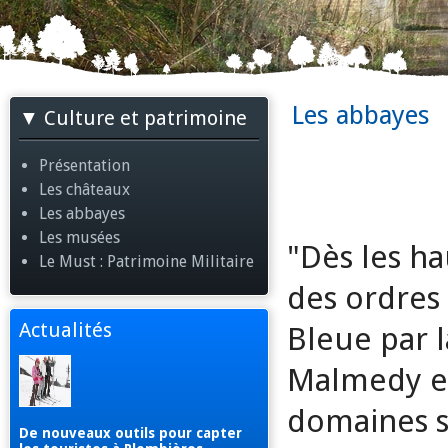
Les abbayes
Culture et patrimoine
Présentation
Les châteaux
Les abbayes
Les musées
"Dès les h
Le Must : Patrimoine Militaire
des ordres
Actualités
Bleue par 
Malmedy et 
domaines s
De nouveaux outils pour capter