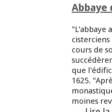
Abbaye 
"L'abbaye a
cisterciens
cours de s
succédèren
que l'édifi
1625. "Aprè
monastiques
moines rev
...
Lire la