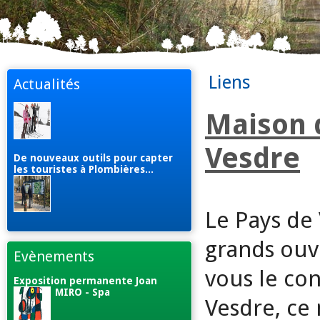
Liens
Actualités
Maison 
Vesdre
De nouveaux outils pour capter
les touristes à Plombières...
Le Pays de 
grands ouv
Evènements
vous le co
Exposition permanente Joan
MIRO - Spa
Vesdre, ce 