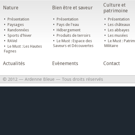
Culture et
Nature
Bien être et saveur
patrimoine
•
•
•
Présentation
Présentation
Présentation
•
•
•
Paysages
Pays de l'eau
Les châteaux
•
•
•
Randonnées
Hébergement
Les abbayes
•
•
•
Sports d'hiver
Produits de terroirs
Les musées
•
•
•
RAVel
Le Must : Espace des
Le Must : Patri
•
Saveurs et Découvertes
Militaire
Le Must : Les Hautes
Fagnes
Actualités
Evènements
Contact
© 2012 — Ardenne Bleue — Tous droits réservés