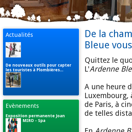
De la cham
Actualités
Bleue vous
Quittez le quo
De nouveaux outils pour capter
L'
Ardenne Bl
les touristes à Plombières...
A une heure d
Luxembourg, à
de Paris, à ci
Evènements
de telles dist
Exposition permanente Joan
MIRO - Spa
En
Ardenne B