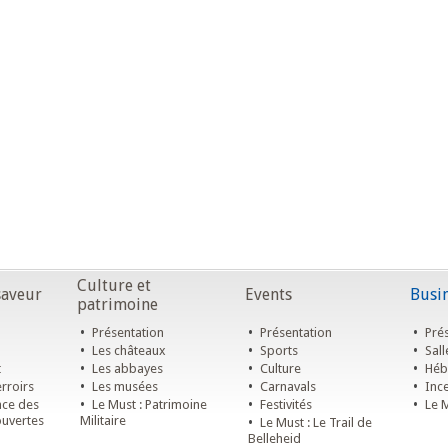
Culture et
saveur
Events
Busin
patrimoine
•
•
•
Présentation
Présentation
Prés
•
•
•
Les châteaux
Sports
Sall
•
•
•
t
Les abbayes
Culture
Héb
•
•
•
rroirs
Les musées
Carnavals
Ince
•
•
•
ace des
Le Must : Patrimoine
Festivités
Le M
ouvertes
Militaire
•
Le Must : Le Trail de
Belleheid