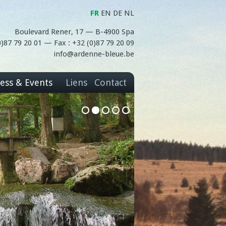
FR
EN
DE
NL
Boulevard Rener, 17 — B-4900 Spa
(0)87 79 20 01 — Fax : +32 (0)87 79 20 09
info@ardenne-bleue.be
ess & Events
Liens
Contact