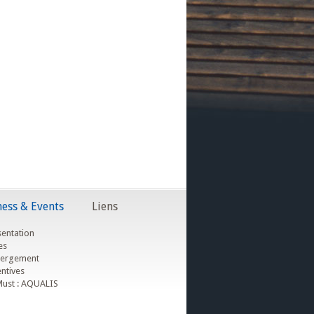
ess & Events
Liens
entation
es
ergement
ntives
ust : AQUALIS