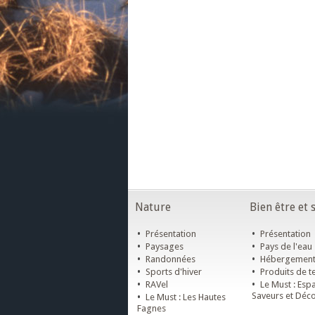
Nature
Bien être et 
•
•
Présentation
Présentation
•
•
Paysages
Pays de l'eau
•
•
Randonnées
Hébergemen
•
•
Sports d'hiver
Produits de te
•
•
RAVel
Le Must : Esp
•
Saveurs et Déc
Le Must : Les Hautes
Fagnes