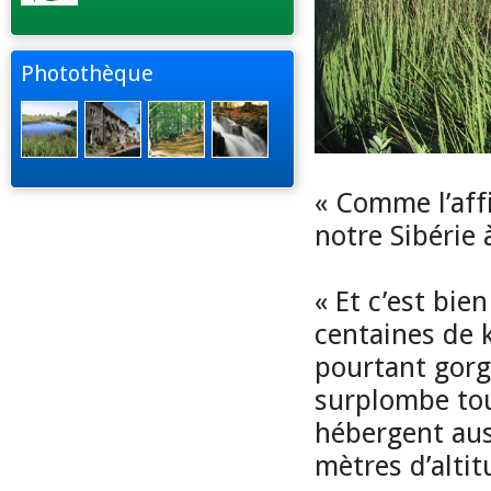
Photothèque
« Comme l’affi
notre Sibérie à
« Et c’est bie
centaines de k
pourtant gorgé
surplombe tou
hébergent aus
mètres d’alti