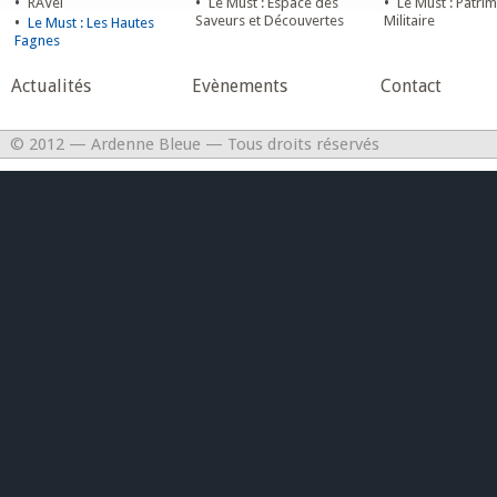
•
•
•
RAVel
Le Must : Espace des
Le Must : Patri
•
Saveurs et Découvertes
Militaire
Le Must : Les Hautes
Fagnes
Actualités
Evènements
Contact
© 2012 — Ardenne Bleue — Tous droits réservés