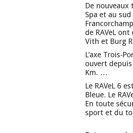
De nouveaux t
Spa et au sud 
Francorchamps
de RAVeL ont 
Vith et Burg 
L’axe Trois-
ouvert depuis 
Km. …
Le RAVeL 6 est
Bleue. Le RAV
En toute sécur
sport et du t