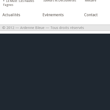
•
Saveurs et Découvertes
Militaire
Le Must : Les Hautes
Fagnes
Actualités
Evènements
Contact
© 2012 — Ardenne Bleue — Tous droits réservés