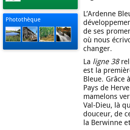
L’Ardenne Ble
Photothèque
développement
de ses promen
où nous écrivo
changer.
La
ligne 38
rel
est la premiè
Bleue. Grâce à
Pays de Herve 
mamelons vert
Val-Dieu, là 
douceur, de c
la Berwinne et