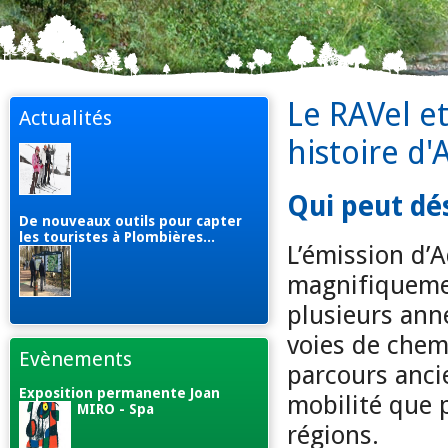
Le RAVel e
Actualités
histoire d'
Qui peut dé
De nouveaux outils pour capter
les touristes à Plombières...
L’émission d’
magnifiquemen
plusieurs anné
voies de chem
Evènements
parcours anci
Exposition permanente Joan
mobilité que 
MIRO - Spa
régions.