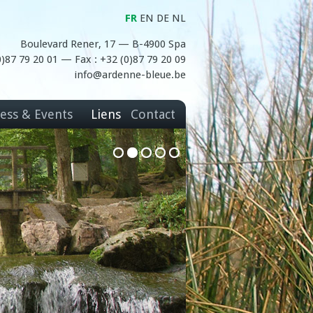
FR
EN
DE
NL
Boulevard Rener, 17 — B-4900 Spa
(0)87 79 20 01 — Fax : +32 (0)87 79 20 09
info@ardenne-bleue.be
ess & Events
Liens
Contact