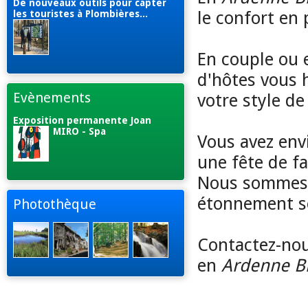
De nouveaux outils pour capter
le confort en 
les touristes à Plombières...
En couple ou e
d'hôtes vous 
Evènements
votre style de 
Exposition permanente Joan
MIRO - Spa
Vous avez env
une fête de fa
Nous sommes s
étonnement se
Photothèque
Contactez-no
en
Ardenne B