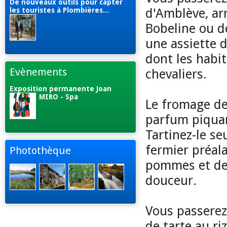
De nouveaux outils pour capter
d'Amblève, ar
les touristes à Plombières...
Bobeline ou d
une assiette 
dont les habit
Evènements
chevaliers.
Exposition permanente Joan
MIRO - Spa
Le fromage de
parfum piquan
Tartinez-le s
fermier préal
Photothèque
pommes et de 
douceur.
Vous passerez
de tarte au r