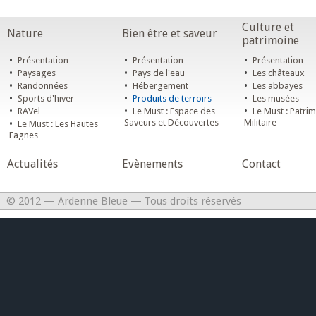
Culture et
Nature
Bien être et saveur
patrimoine
•
•
•
Présentation
Présentation
Présentation
•
•
•
Paysages
Pays de l'eau
Les châteaux
•
•
•
Randonnées
Hébergement
Les abbayes
•
•
•
Sports d'hiver
Produits de terroirs
Les musées
•
•
•
RAVel
Le Must : Espace des
Le Must : Patri
•
Saveurs et Découvertes
Militaire
Le Must : Les Hautes
Fagnes
Actualités
Evènements
Contact
© 2012 — Ardenne Bleue — Tous droits réservés