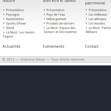
Nature
Bien être et saveur
patrimoine
•
•
•
Présentation
Présentation
Présentation
•
•
•
Paysages
Pays de l'eau
Les châteaux
•
•
•
Randonnées
Hébergement
Les abbayes
•
•
•
Sports d'hiver
Produits de terroirs
Les musées
•
•
•
RAVel
Le Must : Espace des
Le Must : Patri
•
Saveurs et Découvertes
Militaire
Le Must : Les Hautes
Fagnes
Actualités
Evènements
Contact
© 2012 — Ardenne Bleue — Tous droits réservés