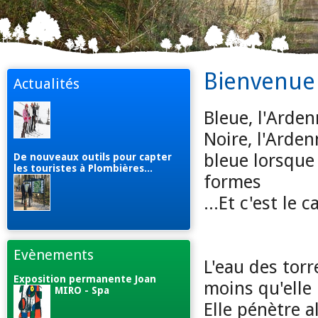
Bienvenue 
Actualités
Bleue, l'Arde
Noire, l'Arden
bleue lorsque 
De nouveaux outils pour capter
les touristes à Plombières...
formes
...Et c'est le ca
Evènements
L'eau des torr
Exposition permanente Joan
moins qu'elle
MIRO - Spa
Elle pénètre a