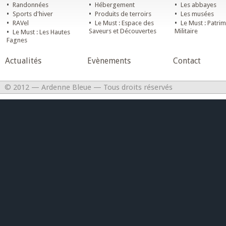
•
•
•
Randonnées
Hébergement
Les abbayes
•
•
•
Sports d'hiver
Produits de terroirs
Les musées
•
•
•
RAVel
Le Must : Espace des
Le Must : Patri
•
Saveurs et Découvertes
Militaire
Le Must : Les Hautes
Fagnes
Actualités
Evènements
Contact
© 2012 — Ardenne Bleue — Tous droits réservés