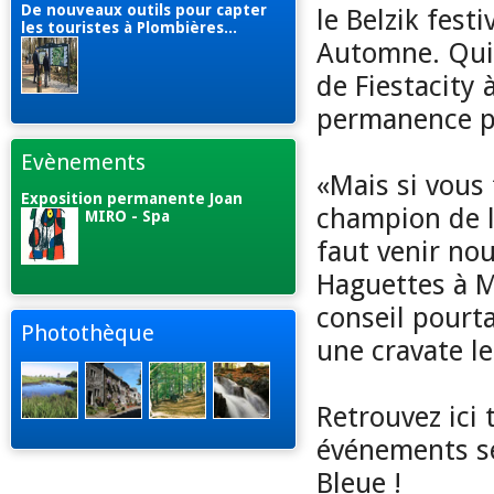
De nouveaux outils pour capter
le Belzik fest
les touristes à Plombières...
Automne. Qui 
de Fiestacity 
permanence par
Evènements
«Mais si vous 
Exposition permanente Joan
champion de la
MIRO - Spa
faut venir nou
Haguettes à M
conseil pourta
Photothèque
une cravate l
Retrouvez ici 
événements se
Bleue !