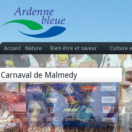
Accueil
Nature
Bien être et saveur
Culture 
Carnaval de Malmedy