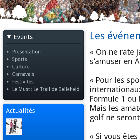
Les événem
Events
« On ne rate j
Présentation
Sports
s’amuser en A
Culture
Carnavals
« Pour les spo
Festivités
internationau
Le Must : Le Trail de Belleheid
Formule 1 ou l
Mais les amate
Actualités
golf ne seron
« Si vous ête