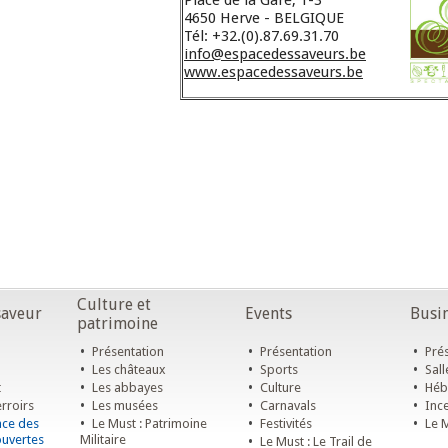
Place de la Gare, 1-3
4650 Herve - BELGIQUE
Tél: +32.(0).87.69.31.70
info@espacedessaveurs.be
www.espacedessaveurs.be
Culture et
saveur
Events
Busin
patrimoine
•
•
•
Présentation
Présentation
Prés
•
•
•
Les châteaux
Sports
Sall
•
•
•
t
Les abbayes
Culture
Héb
•
•
•
rroirs
Les musées
Carnavals
Ince
•
•
•
ace des
Le Must : Patrimoine
Festivités
Le M
ouvertes
Militaire
•
Le Must : Le Trail de