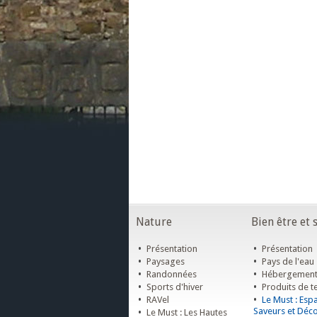
Nature
Bien être et 
•
•
Présentation
Présentation
•
•
Paysages
Pays de l'eau
•
•
Randonnées
Hébergemen
•
•
Sports d'hiver
Produits de te
•
•
RAVel
Le Must : Esp
•
Saveurs et Déc
Le Must : Les Hautes