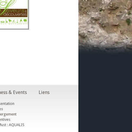
ess & Events
Liens
entation
es
ergement
ntives
ust : AQUALIS