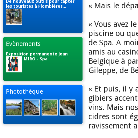
De nouveaux outils pour capter
« Mais le dép
les touristes à Plombières...
« Vous avez le
piscine ou qu
de Spa. A moi
Evènements
amis au casino
Exposition permanente Joan
MIRO - Spa
Belgique à pa
Gileppe, de B
« Et puis, il y
Photothèque
gibiers accen
vins. Mais nos
cidres sont é
ravissement a