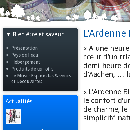
L'Ardenne 
Bien être et saveur
« A une heure
Présentation
Pays de l'eau
cœur d’un tri
Hébergement
demi-heure de
Produits de terroirs
d’Aachen, … l
Le Must : Espace des Saveurs
et Découvertes
« L’Ardenne B
le confort d’u
Actualités
de charme, le
simplicité na