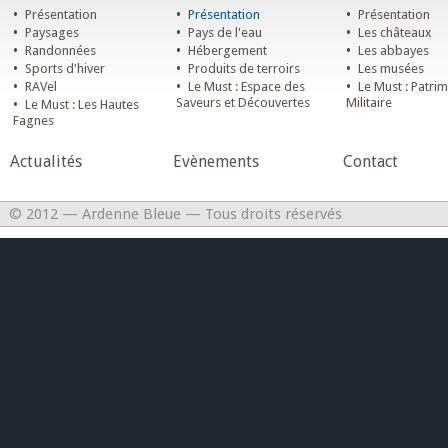
•
•
•
Présentation
Présentation
Présentation
•
•
•
Paysages
Pays de l'eau
Les châteaux
•
•
•
Randonnées
Hébergement
Les abbayes
•
•
•
Sports d'hiver
Produits de terroirs
Les musées
•
•
•
RAVel
Le Must : Espace des
Le Must : Patri
•
Saveurs et Découvertes
Militaire
Le Must : Les Hautes
Fagnes
Actualités
Evènements
Contact
© 2012 — Ardenne Bleue — Tous droits réservés