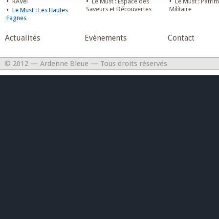
•
•
•
RAVel
Le Must : Espace des
Le Must : Patri
•
Saveurs et Découvertes
Militaire
Le Must : Les Hautes
Fagnes
Actualités
Evènements
Contact
© 2012 — Ardenne Bleue — Tous droits réservés