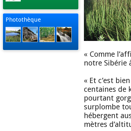
Photothèque
« Comme l’affi
notre Sibérie à
« Et c’est bie
centaines de k
pourtant gorgé
surplombe tou
hébergent aus
mètres d’alti