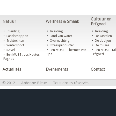
Cultuur en
Natuur
Wellness & Smaak
Erfgoed
•
•
•
Inleiding
Inleiding
Inleiding
•
•
•
Landschappen
Land van water
De kastelen
•
•
•
Trektochten
Overnachting
De abdijen
•
•
•
Wintersport
Streekproducten
De musea
•
•
•
RAVel
Een MUST : Thermes van
Een MUST : Mil
•
Spa
Erfgoed
Een MUST : Les Hautes
Fagnes
Actualités
Evènements
Contact
© 2012 — Ardenne Bleue — Tous droits réservés