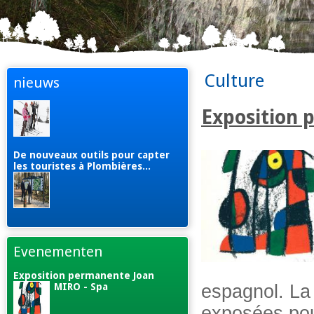
Culture
nieuws
Exposition 
De nouveaux outils pour capter
les touristes à Plombières...
Evenementen
Exposition permanente Joan
espagnol. La
MIRO - Spa
exposées pour