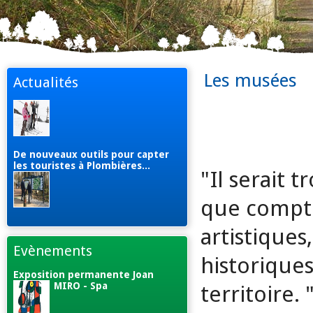
Les musées
Actualités
De nouveaux outils pour capter
les touristes à Plombières...
"Il serait 
que compte
artistique
Evènements
historique
Exposition permanente Joan
MIRO - Spa
territoire.