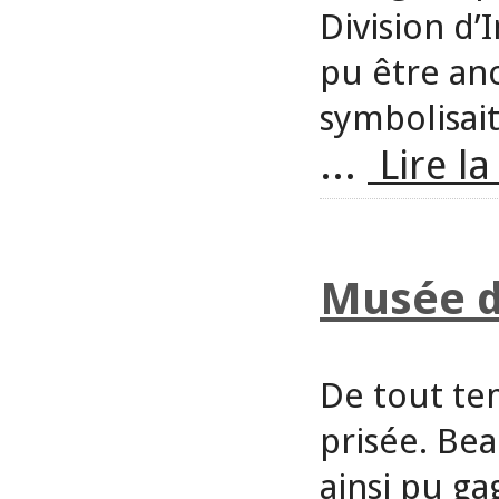
Division d’
pu être ano
symbolisait
...
Lire la
Musée de
De tout tem
prisée. Be
ainsi pu ga