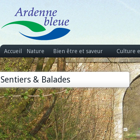
Accueil
Nature
Bien être et saveur
Culture 
Sentiers & Balades