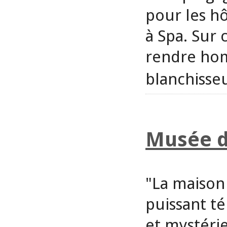
pour les hôt
à Spa. Sur
rendre hom
blanchisse
Musée d
"La maison 
puissant t
et mystéri