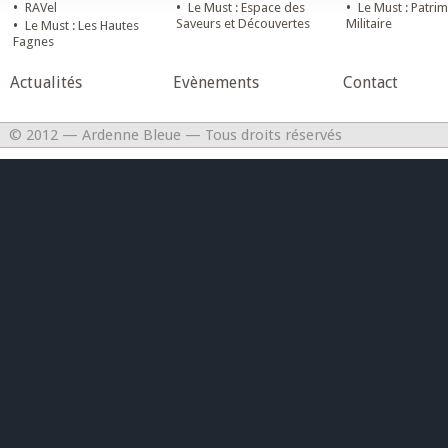
•
•
•
RAVel
Le Must : Espace des
Le Must : Patri
•
Saveurs et Découvertes
Militaire
Le Must : Les Hautes
Fagnes
Actualités
Evènements
Contact
© 2012 — Ardenne Bleue — Tous droits réservés