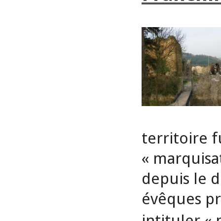
territoire
« marquisa
depuis le d
évêques pre
intituler «