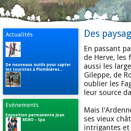
Des paysage
Actualités
En passant par
de Herve, les 
aussi les lar
De nouveaux outils pour capter
les touristes à Plombières...
Gileppe, de R
oublier les F
leur source da
Evènements
Mais l'Ardenne
Exposition permanente Joan
ses vieux chât
MIRO - Spa
intrigantes et