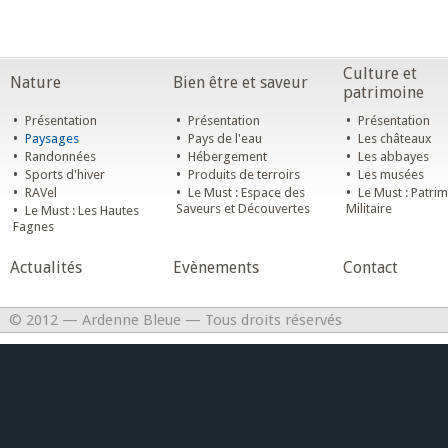
Culture et
Nature
Bien être et saveur
patrimoine
•
•
•
Présentation
Présentation
Présentation
•
•
•
Paysages
Pays de l'eau
Les châteaux
•
•
•
Randonnées
Hébergement
Les abbayes
•
•
•
Sports d'hiver
Produits de terroirs
Les musées
•
•
•
RAVel
Le Must : Espace des
Le Must : Patri
•
Saveurs et Découvertes
Militaire
Le Must : Les Hautes
Fagnes
Actualités
Evènements
Contact
© 2012 — Ardenne Bleue — Tous droits réservés