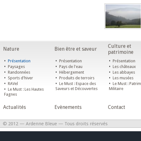
Culture et
Nature
Bien être et saveur
patrimoine
•
•
•
Présentation
Présentation
Présentation
•
•
•
Paysages
Pays de l'eau
Les châteaux
•
•
•
Randonnées
Hébergement
Les abbayes
•
•
•
Sports d'hiver
Produits de terroirs
Les musées
•
•
•
RAVel
Le Must : Espace des
Le Must : Patri
•
Saveurs et Découvertes
Militaire
Le Must : Les Hautes
Fagnes
Actualités
Evènements
Contact
© 2012 — Ardenne Bleue — Tous droits réservés