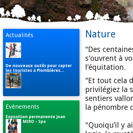
Nature
Actualités
"Des centaine
s’ouvrent à vo
l’équitation.
De nouveaux outils pour capter
les touristes à Plombières...
"Et tout cela 
privilégiez la
sentiers vallo
la pénombre d
Evènements
Exposition permanente Joan
MIRO - Spa
"Quoiqu’il y a