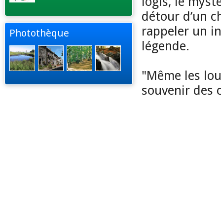
logis, le mys
détour d’un c
rappeler un in
Photothèque
légende.
"Même les lou
souvenir des c