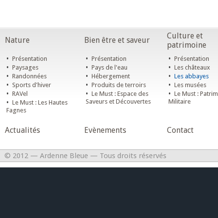
Culture et
Nature
Bien être et saveur
patrimoine
•
•
•
Présentation
Présentation
Présentation
•
•
•
Paysages
Pays de l'eau
Les châteaux
•
•
•
Randonnées
Hébergement
Les abbayes
•
•
•
Sports d'hiver
Produits de terroirs
Les musées
•
•
•
RAVel
Le Must : Espace des
Le Must : Patri
•
Saveurs et Découvertes
Militaire
Le Must : Les Hautes
Fagnes
Actualités
Evènements
Contact
© 2012 — Ardenne Bleue — Tous droits réservés