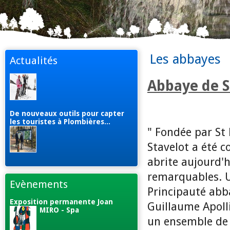
Les abbayes
Actualités
Abbaye de S
De nouveaux outils pour capter
les touristes à Plombières...
" Fondée par St
Stavelot a été c
abrite aujourd'
remarquables. Un
Evènements
Principauté abba
Exposition permanente Joan
Guillaume Apolli
MIRO - Spa
un ensemble de 