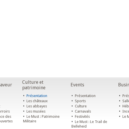
Culture et
saveur
Events
Busin
patrimoine
•
•
•
Présentation
Présentation
Prés
•
•
•
Les châteaux
Sports
Sall
•
•
•
t
Les abbayes
Culture
Héb
•
•
•
rroirs
Les musées
Carnavals
Ince
•
•
•
ace des
Le Must : Patrimoine
Festivités
Le M
ouvertes
Militaire
•
Le Must : Le Trail de
Belleheid