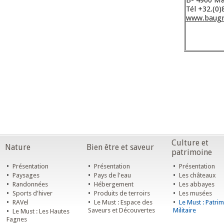
B- 4960 M
Tél +32.(0)
www.baugn
Culture et
Nature
Bien être et saveur
patrimoine
•
•
•
Présentation
Présentation
Présentation
•
•
•
Paysages
Pays de l'eau
Les châteaux
•
•
•
Randonnées
Hébergement
Les abbayes
•
•
•
Sports d'hiver
Produits de terroirs
Les musées
•
•
•
RAVel
Le Must : Espace des
Le Must : Patri
•
Saveurs et Découvertes
Militaire
Le Must : Les Hautes
Fagnes