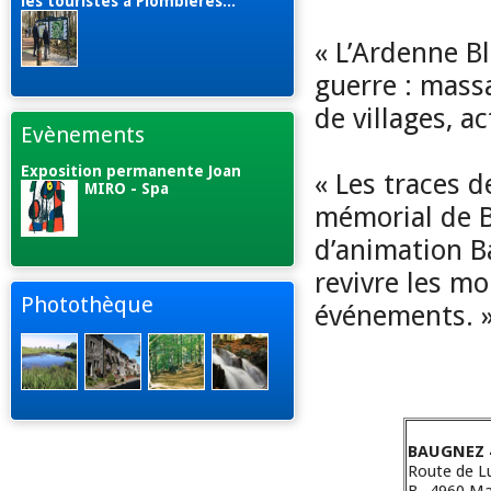
les touristes à Plombières...
« L’Ardenne Bl
guerre : massa
de villages, a
Evènements
Exposition permanente Joan
« Les traces d
MIRO - Spa
mémorial de B
d’animation 
revivre les m
Photothèque
événements. 
BAUGNEZ 
Route de L