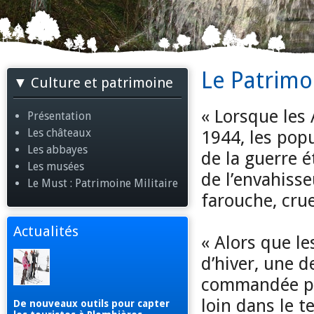
Le Patrimoi
Culture et patrimoine
« Lorsque les
Présentation
Les châteaux
1944, les pop
Les abbayes
de la guerre é
Les musées
de l’envahisse
Le Must : Patrimoine Militaire
farouche, cru
Actualités
« Alors que le
d’hiver, une 
commandée pa
loin dans le t
De nouveaux outils pour capter