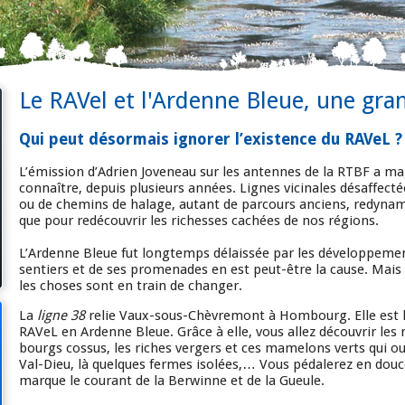
Le RAVel et l'Ardenne Bleue, une gra
Qui peut désormais ignorer l’existence du RAVeL ?
L’émission d’Adrien Joveneau sur les antennes de la RTBF a ma
connaître, depuis plusieurs années. Lignes vicinales désaffect
ou de chemins de halage, autant de parcours anciens, redynam
que pour redécouvrir les richesses cachées de nos régions.
L’Ardenne Bleue fut longtemps délaissée par les développeme
sentiers et de ses promenades en est peut-être la cause. Mais 
les choses sont en train de changer.
La
ligne 38
relie Vaux-sous-Chèvremont à Hombourg. Elle est l
RAVeL en Ardenne Bleue. Grâce à elle, vous allez découvrir les 
bourgs cossus, les riches vergers et ces mamelons verts qui ou
Val-Dieu, là quelques fermes isolées,… Vous pédalerez en douce
marque le courant de la Berwinne et de la Gueule.