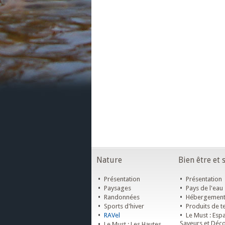
Nature
Bien être et 
•
•
Présentation
Présentation
•
•
Paysages
Pays de l'eau
•
•
Randonnées
Hébergemen
•
•
Sports d'hiver
Produits de te
•
•
RAVel
Le Must : Esp
•
Saveurs et Déc
Le Must : Les Hautes