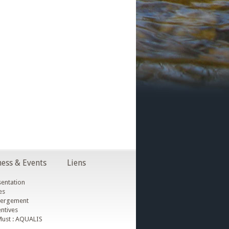
ess & Events
Liens
entation
es
ergement
ntives
ust : AQUALIS