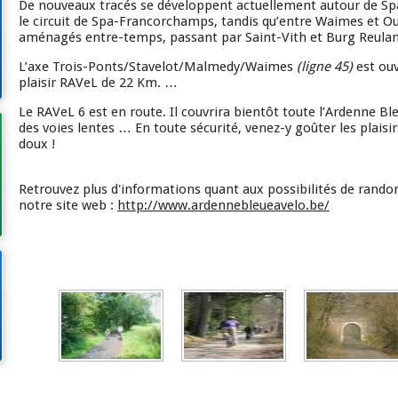
De nouveaux tracés se développent actuellement autour de Spa 
le circuit de Spa-Francorchamps, tandis qu’entre Waimes et O
aménagés entre-temps, passant par Saint-Vith et Burg Reulan
L’axe Trois-Ponts/Stavelot/Malmedy/Waimes
(ligne 45)
est ouv
plaisir RAVeL de 22 Km. …
Le RAVeL 6 est en route. Il couvrira bientôt toute l’Ardenne B
des voies lentes … En toute sécurité, venez-y goûter les plaisi
doux !
Retrouvez plus d'informations quant aux possibilités de rando
notre site web :
http://www.ardennebleueavelo.be/