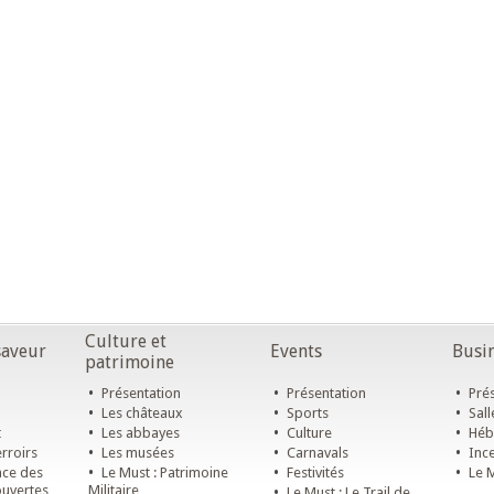
Culture et
saveur
Events
Busin
patrimoine
•
•
•
Présentation
Présentation
Prés
•
•
•
Les châteaux
Sports
Sall
•
•
•
t
Les abbayes
Culture
Héb
•
•
•
rroirs
Les musées
Carnavals
Ince
•
•
•
ace des
Le Must : Patrimoine
Festivités
Le M
ouvertes
Militaire
•
Le Must : Le Trail de