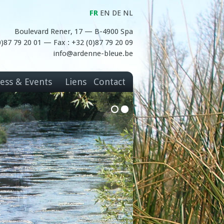
FR
EN
DE
NL
Boulevard Rener, 17 — B-4900 Spa
(0)87 79 20 01 — Fax : +32 (0)87 79 20 09
info@ardenne-bleue.be
ess & Events
Liens
Contact