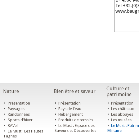
B- 4960 M
Tél +32.(0)
www.baugn
Culture et
Nature
Bien être et saveur
patrimoine
•
•
•
Présentation
Présentation
Présentation
•
•
•
Paysages
Pays de l'eau
Les châteaux
•
•
•
Randonnées
Hébergement
Les abbayes
•
•
•
Sports d'hiver
Produits de terroirs
Les musées
•
•
•
RAVel
Le Must : Espace des
Le Must : Patri
•
Saveurs et Découvertes
Militaire
Le Must : Les Hautes
Fagnes