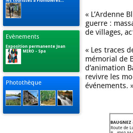
les touristes à Plombières...
« L’Ardenne Bl
guerre : massa
de villages, a
Evènements
Exposition permanente Joan
« Les traces d
MIRO - Spa
mémorial de B
d’animation 
revivre les m
Photothèque
événements. 
BAUGNEZ 
Route de L