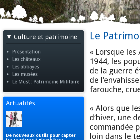
Le Patrimoi
Culture et patrimoine
« Lorsque les
Présentation
Les châteaux
1944, les pop
Les abbayes
de la guerre é
Les musées
de l’envahisse
Le Must : Patrimoine Militaire
farouche, cru
Actualités
« Alors que le
d’hiver, une 
commandée pa
loin dans le t
De nouveaux outils pour capter