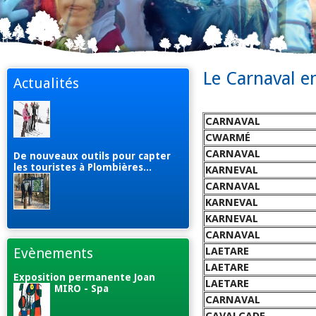
Le Carnaval e
Actualités
CARNAVAL
CWARMÉ
CARNAVAL
De nouveaux outils pour capter
les touristes à Plombières...
KARNEVAL
CARNAVAL
KARNEVAL
KARNEVAL
CARNAVAL
Evènements
LAETARE
LAETARE
Exposition permanente Joan
LAETARE
MIRO - Spa
CARNAVAL