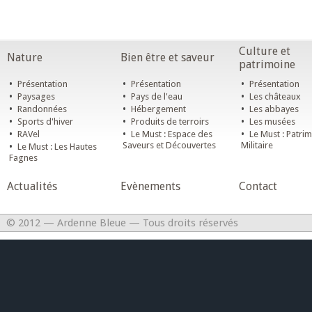
Culture et
Nature
Bien être et saveur
patrimoine
•
•
•
Présentation
Présentation
Présentation
•
•
•
Paysages
Pays de l'eau
Les châteaux
•
•
•
Randonnées
Hébergement
Les abbayes
•
•
•
Sports d'hiver
Produits de terroirs
Les musées
•
•
•
RAVel
Le Must : Espace des
Le Must : Patri
•
Saveurs et Découvertes
Militaire
Le Must : Les Hautes
Fagnes
Actualités
Evènements
Contact
© 2012 — Ardenne Bleue — Tous droits réservés