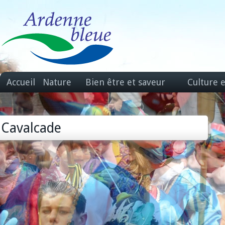
Accueil
Nature
Bien être et saveur
Culture 
Cavalcade